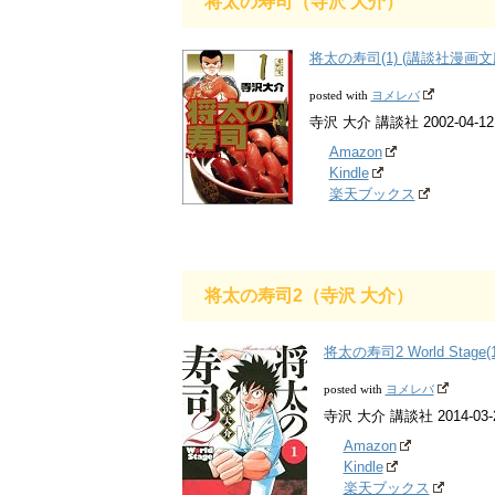
将太の寿司（寺沢 大介）
将太の寿司(1) (講談社漫画文
ヨメレバ
posted with
寺沢 大介 講談社 2002-04-12
Amazon
Kindle
楽天ブックス
将太の寿司2（寺沢 大介）
将太の寿司2 World Stage
ヨメレバ
posted with
寺沢 大介 講談社 2014-03-
Amazon
Kindle
楽天ブックス