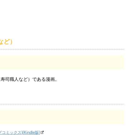
など）
、寿司職人など）である漫画。
ミックス)[Kindle版]