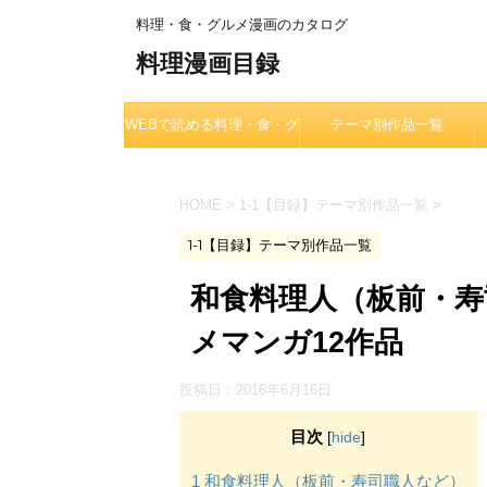
料理・食・グルメ漫画のカタログ
料理漫画目録
WEBで読める料理・食・グ
テーマ別作品一覧
ルメ漫画一覧
HOME
>
1-1【目録】テーマ別作品一覧
>
1-1【目録】テーマ別作品一覧
和食料理人（板前・寿
メマンガ12作品
投稿日：
2016年6月16日
目次
[
hide
]
1
和食料理人（板前・寿司職人など）