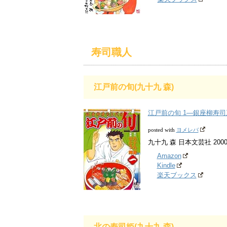
寿司職人
江戸前の旬(九十九 森)
江戸前の旬 1―銀座柳寿司
ヨメレバ
posted with
九十九 森 日本文芸社 2000
Amazon
Kindle
楽天ブックス
北の寿司姫(九十九 森)