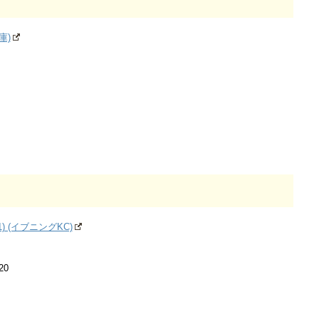
庫)
(1) (イブニングKC)
20