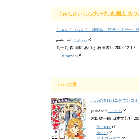
じゅんさいもん(九十九 森,国広 あづ
じゅんさいもん 1―神楽坂・料亭「江戸一」物
ヨメレバ
posted with
九十九 森,国広 あづさ 秋田書店 2008-12-19
Amazon
ハルの肴
ハルの肴(1) (ニチブンコミ
ヨメレバ
posted with
末田雄一郎 日本文芸社 2013
Amazon
Kindle
楽天ブックス