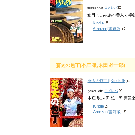
ヨメレバ
posted with
倉田よしみ,あべ善太 小学館 20
Kindle
Amazon[書籍版]
蒼太の包丁(本庄 敬,末田 雄一郎)
蒼太の包丁1[Kindle版]
ヨメレバ
posted with
本庄 敬,末田 雄一郎 実業之日本
Kindle
Amazon[書籍版]