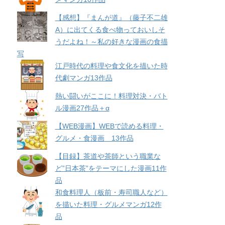
【感想】『まんが道』（藤子不二雄
A）に出てくる食べ物っておいしそ
うだよね！～私の好きな漫画の食描
写
江戸時代の料理や食文化を描いた時
代劇マンガ13作品
熱い闘いがここに！料理対決・バト
ル漫画27作品＋α
【WEB漫画】WEBで読める料理・
グルメ・食漫画 13作品
【目録】茶道や茶師という職業な
ど”日本茶”をテーマにした漫画11作
品
和食料理人（板前・寿司職人など）
を描いた料理・グルメマンガ12作
品