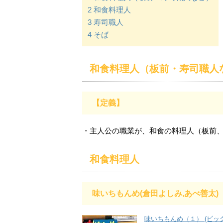
2
和食料理人
3
寿司職人
4
そば
和食料理人（板前・寿司職人
【定義】
・主人公の職業が、和食の料理人（板前
和食料理人
味いちもんめ(倉田よしみ,あべ善太)
味いちもんめ（１） (ビッグコ