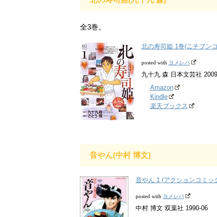
全3巻。
北の寿司姫 1巻(ニチブン
ヨメレバ
posted with
九十九 森 日本文芸社 2009-
Amazon
Kindle
楽天ブックス
音やん(中村 博文)
音やん 1 (アクションコミッ
ヨメレバ
posted with
中村 博文 双葉社 1990-06