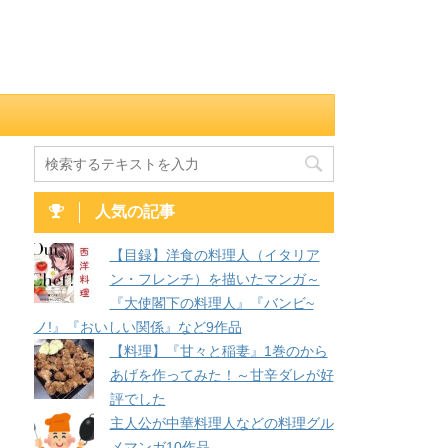
人気の記事
【目録】洋食の料理人（イタリア
ン・フレンチ）を描いたマンガ～
『大使閣下の料理人』『バンビ~
ノ!』『おいしい関係』など9作品
【料理】『甘々と稲妻』1巻のから
あげを作ってみた！～甘辛ダレが好
評でした
主人公が中華料理人などの料理グル
メマンガ10作品