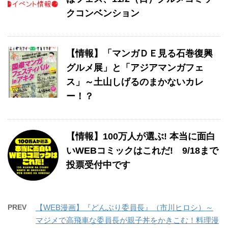
クコンベンション
【情報】「マンガＤＥ見る石巻復興
グルメ展」と「アジアマンガフェ
ス」～土山しげるのまかないカレ
ー！？
【情報】100万人が選ぶ! 本当に面白
いWEBコミックはこれだ! 9/18まで
投票受付中です
PREV
【WEB漫画】『どんぶり委員長』（市川ヒロシ）～
マジメで高飛車な委員長が親子丼をかきこむ！料理漫