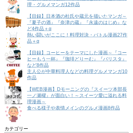
理・グルメマンガ12作品
【目録】日本酒の杜氏や蔵元を描いたマンガ～
『夏子の酒』『奈津の蔵』『永遠のはじめ』な
ど4作品＋α
熱い闘いがここに！料理対決・バトル漫画27作
品＋α
【目録】コーヒーをテーマにした漫画～『コー
ヒーもう一杯』『珈琲どりーむ』『バリスタ』
など8作品
主人公が中華料理人などの料理グルメマンガ10
作品
【WEB漫画】Dモーニングの『スイーツ本部長
一ノ瀬櫂』が面白い！～スイーツ愛に溢れる料
理漫画～
食べる様子や表情メインのグルメ漫画8作品
カテゴリー