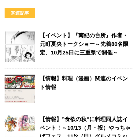
関連記事
【イベント】『南紀の台所』作者・
元町夏央トークショー～先着80名限
定、10月25日に三重県で開催～
【情報】料理（漫画）関連のイベン
ト情報
【情報】”食欲の秋”に料理同人誌イ
ベント！～10/13（月・祝）やっちゃ
ばフェス、11/2（日）グルメコミッ