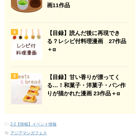
画11作品
4
【目録】読んだ後に再現でき
る？レシピ付料理漫画 27作品
＋α
5
【目録】甘い香りが漂ってく
る…！和菓子・洋菓子・パン作
りが描かれた漫画 23作品＋α
-
2-2【情報】イベント情報
-
アジアマンガフェス