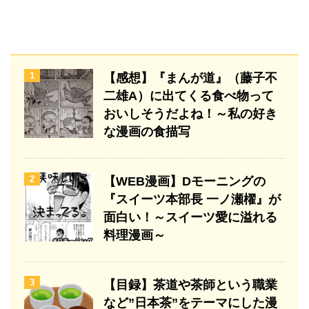
1
【感想】『まんが道』（藤子不
二雄A）に出てくる食べ物って
おいしそうだよね！～私の好き
な漫画の食描写
2
【WEB漫画】Dモーニングの
『スイーツ本部長 一ノ瀬櫂』が
面白い！～スイーツ愛に溢れる
料理漫画～
3
【目録】茶道や茶師という職業
など”日本茶”をテーマにした漫