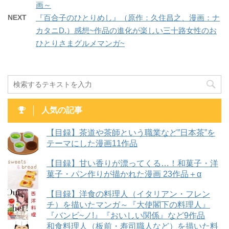
画～
NEXT
『百合子のひとりめし』（原作：久住昌之、漫画：ナ
カタニD.）感想~作品の進化が楽しい三十路女性のお
ひとりさまグルメマンガ~
人気の記事
【目録】茶道や茶師という職業など”日本茶”を
テーマにした漫画11作品
【目録】甘い香りが漂ってくる…！和菓子・洋
菓子・パン作りが描かれた漫画 23作品＋α
【目録】洋食の料理人（イタリアン・フレン
チ）を描いたマンガ～『大使閣下の料理人』
『バンビ~ノ!』『おいしい関係』など9作品
和食料理人（板前・寿司職人など）を描いた料