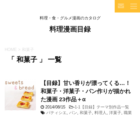
料理・食・グルメ漫画のカタログ
料理漫画目録
HOME
>
和菓子
「 和菓子 」 一覧
【目録】甘い香りが漂ってくる…！
和菓子・洋菓子・パン作りが描かれ
た漫画 23作品＋α
2014/08/15
-
1-1【目録】テーマ別作品一覧
パティシエ
,
パン
,
和菓子
,
料理人
,
洋菓子
,
職業