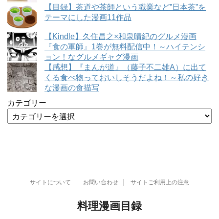
【目録】茶道や茶師という職業など”日本茶”を
テーマにした漫画11作品
【Kindle】久住昌之×和泉晴紀のグルメ漫画
『食の軍師』1巻が無料配信中！～ハイテンシ
ョン！なグルメギャグ漫画
【感想】『まんが道』（藤子不二雄A）に出て
くる食べ物っておいしそうだよね！～私の好き
な漫画の食描写
カテゴリー
サイトについて
お問い合わせ
サイトご利用上の注意
料理漫画目録