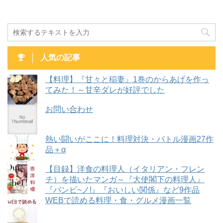
人気の記事
【料理】『甘々と稲妻』1巻のからあげを作っ
てみた！～甘辛ダレが好評でした
お問い合わせ
熱い闘いがここに！料理対決・バトル漫画27作
品＋α
【目録】洋食の料理人（イタリアン・フレン
チ）を描いたマンガ～『大使閣下の料理人』
『バンビ~ノ!』『おいしい関係』など9作品
WEBで読める料理・食・グルメ漫画一覧