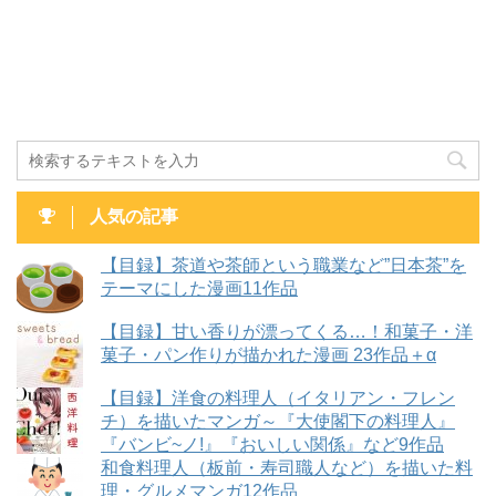
人気の記事
【目録】茶道や茶師という職業など”日本茶”を
テーマにした漫画11作品
【目録】甘い香りが漂ってくる…！和菓子・洋
菓子・パン作りが描かれた漫画 23作品＋α
【目録】洋食の料理人（イタリアン・フレン
チ）を描いたマンガ～『大使閣下の料理人』
『バンビ~ノ!』『おいしい関係』など9作品
和食料理人（板前・寿司職人など）を描いた料
理・グルメマンガ12作品