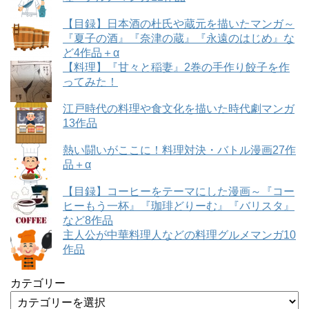
【目録】日本酒の杜氏や蔵元を描いたマンガ～
『夏子の酒』『奈津の蔵』『永遠のはじめ』な
ど4作品＋α
【料理】『甘々と稲妻』2巻の手作り餃子を作
ってみた！
江戸時代の料理や食文化を描いた時代劇マンガ
13作品
熱い闘いがここに！料理対決・バトル漫画27作
品＋α
【目録】コーヒーをテーマにした漫画～『コー
ヒーもう一杯』『珈琲どりーむ』『バリスタ』
など8作品
主人公が中華料理人などの料理グルメマンガ10
作品
カテゴリー