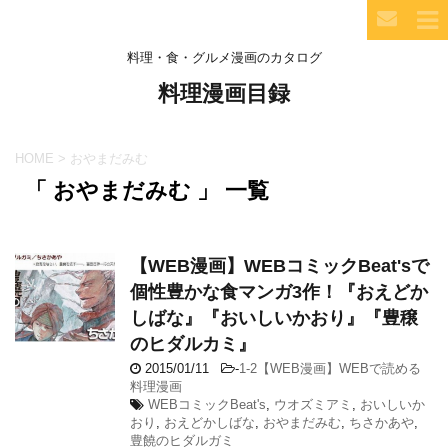
料理・食・グルメ漫画のカタログ
料理漫画目録
HOME
>
おやまだみむ
「 おやまだみむ 」 一覧
【WEB漫画】WEBコミックBeat'sで
個性豊かな食マンガ3作！『おえどか
しばな』『おいしいかおり』『豊穣
のヒダルカミ』
2015/01/11
-
1-2【WEB漫画】WEBで読める
料理漫画
WEBコミックBeat's
,
ウオズミアミ
,
おいしいか
おり
,
おえどかしばな
,
おやまだみむ
,
ちさかあや
,
豊饒のヒダルガミ