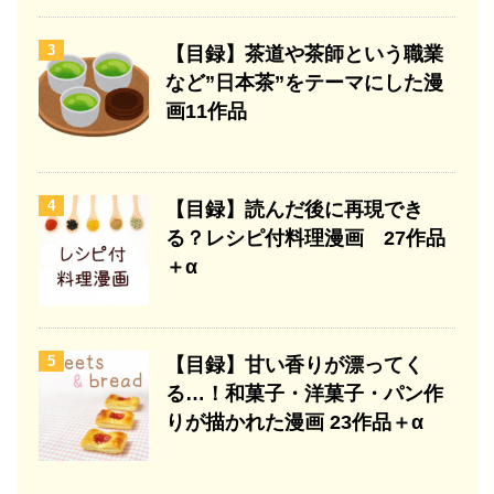
3
【目録】茶道や茶師という職業
など”日本茶”をテーマにした漫
画11作品
4
【目録】読んだ後に再現でき
る？レシピ付料理漫画 27作品
＋α
5
【目録】甘い香りが漂ってく
る…！和菓子・洋菓子・パン作
りが描かれた漫画 23作品＋α