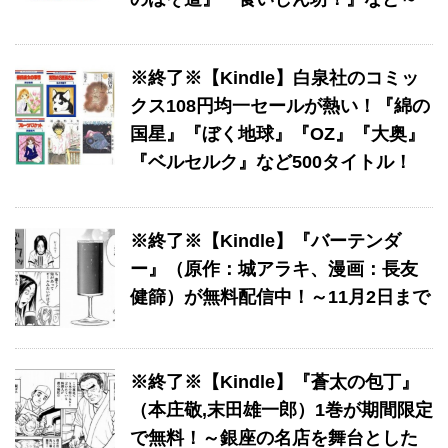
※終了※【Kindle】白泉社のコミッ
クス108円均一セールが熱い！『綿の
国星』『ぼく地球』『OZ』『大奥』
『ベルセルク』など500タイトル！
※終了※【Kindle】『バーテンダ
ー』（原作：城アラキ、漫画：長友
健篩）が無料配信中！～11月2日まで
※終了※【Kindle】『蒼太の包丁』
（本庄敬,末田雄一郎）1巻が期間限定
で無料！～銀座の名店を舞台とした