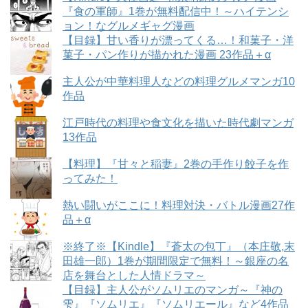
『食の軍師』1巻が無料配信中！～ハイテンシ
ョン！なグルメギャグ漫画
【目録】甘い香りが漂ってくる…！和菓子・洋
菓子・パン作りが描かれた漫画 23作品＋α
主人公が中華料理人などの料理グルメマンガ10
作品
江戸時代の料理や食文化を描いた時代劇マンガ
13作品
【料理】『甘々と稲妻』2巻の手作り餃子を作
ってみた！
熱い闘いがここに！料理対決・バトル漫画27作
品＋α
※終了※【Kindle】『蒼太の包丁』（本庄敬,末
田雄一郎）1巻が期間限定で無料！～銀座の名
店を舞台とした人情ドラマ～
【目録】主人公がソムリエのマンガ～『神の
雫』『ソムリエ』『ソムリエール』など4作品