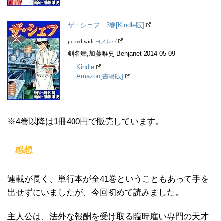
ザ・シェフ 3巻[Kindle版]
ヨメレバ
posted with
剣名舞,加藤唯史 Benjanet 2014-05-09
Kindle
Amazon[書籍版]
※4巻以降は1冊400円で販売しています。
感想
連載が長く、単行本が全41巻ということもあって手を
出せずにいましたが、今回初めて読みました。
主人公は、法外な報酬を受け取る臨時雇い専門の天才