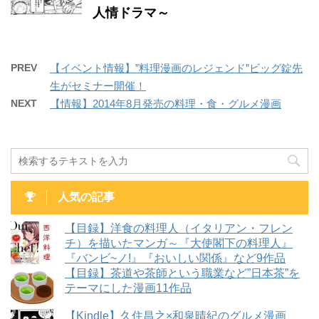
人情ドラマ～
PREV
【イベント情報】”料理漫画のレジェンド”ビッグ錠先
生がセミナー開催！
NEXT
【情報】2014年8月発売の料理・食・グルメ漫画
人気の記事
【目録】洋食の料理人（イタリアン・フレン
チ）を描いたマンガ～『大使閣下の料理人』
『バンビ~ノ!』『おいしい関係』など9作品
【目録】茶道や茶師という職業など”日本茶”を
テーマにした漫画11作品
【Kindle】久住昌之×和泉晴紀のグルメ漫画