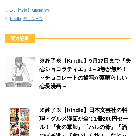
-
2-3【情報】Kindle情報
-
Kindle
,
ザ・シェフ
関連記事
※終了※【Kindle】9月17日まで『失
恋ショコラティエ』1～3巻が無料！
～チョコレートの描写が素晴らしい
恋愛漫画～
※終了※【Kindle】日本文芸社の料
理・グルメ漫画が全て1冊200円セー
ル！『食の軍師』『ハルの肴』『酒
のほそ道』『食いしん坊！』など～