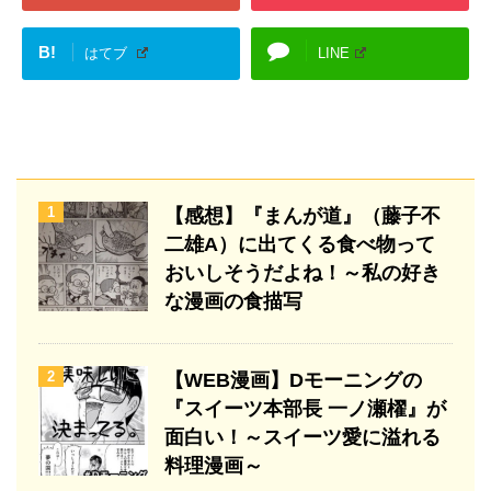
B!
はてブ
LINE
1
【感想】『まんが道』（藤子不
二雄A）に出てくる食べ物って
おいしそうだよね！～私の好き
な漫画の食描写
2
【WEB漫画】Dモーニングの
『スイーツ本部長 一ノ瀬櫂』が
面白い！～スイーツ愛に溢れる
料理漫画～