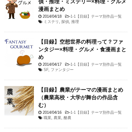
偵・推理・ミステリー×料理・グルメ
漫画まとめ
2014/04/18
-
1-1【目録】テーマ別作品一覧
ミステリ
,
探偵
,
推理
【目録】空想世界の料理って？ファ
ンタジー×料理・グルメ・食漫画まと
め
2014/04/17
-
1-1【目録】テーマ別作品一覧
SF
,
ファンタジー
【目録】農業がテーマの漫画まとめ
（農業高校・大学が舞台の作品含
む）
2014/04/16
-
1-1【目録】テーマ別作品一覧
職業
,
農業
,
酪農