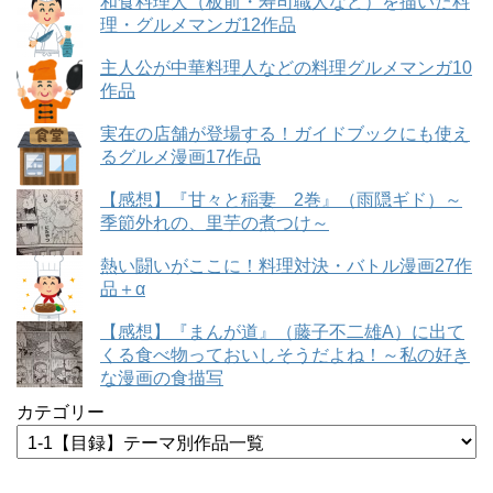
和食料理人（板前・寿司職人など）を描いた料
理・グルメマンガ12作品
主人公が中華料理人などの料理グルメマンガ10
作品
実在の店舗が登場する！ガイドブックにも使え
るグルメ漫画17作品
【感想】『甘々と稲妻 2巻』（雨隠ギド）～
季節外れの、里芋の煮つけ～
熱い闘いがここに！料理対決・バトル漫画27作
品＋α
【感想】『まんが道』（藤子不二雄A）に出て
くる食べ物っておいしそうだよね！～私の好き
な漫画の食描写
カテゴリー