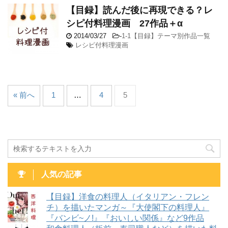
【目録】読んだ後に再現できる？レ
シピ付料理漫画 27作品＋α
2014/03/27
-
1-1【目録】テーマ別作品一覧
レシピ付料理漫画
« 前へ
1
…
4
5
人気の記事
【目録】洋食の料理人（イタリアン・フレン
チ）を描いたマンガ～『大使閣下の料理人』
『バンビ~ノ!』『おいしい関係』など9作品