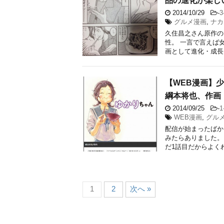
品の進化が楽し
2014/10/29
-
グルメ漫画
,
ナカ
久住昌之さん原作の
性。 一言で言えば
画として進化・成長を
【WEB漫画】
綱本将也、作画
2014/09/25
-
WEB漫画
,
グル
配信が始まったばか
みたらありました。
だ1話目だからよくわ
1
2
次へ »