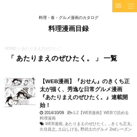
料理・食・グルメ漫画のカタログ
料理漫画目録
HOME
>
あたりまえのぜひたく。
「 あたりまえのぜひたく。 」 一覧
【WEB漫画】『おせん』のきくち正
太が描く、秀逸な日常グルメ漫画
『あたりまえのぜひたく。』連載開
始！
2014/10/09
-
1-2【WEB漫画】WEBで読める
料理漫画
WEB漫画
,
あたりまえのぜひたく。
,
きくち正太
,
久住昌之
,
土山しげる
,
野武士のグルメ 2ndシーズン