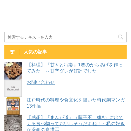
人気の記事
【料理】『甘々と稲妻』1巻のからあげを作っ
てみた！～甘辛ダレが好評でした
お問い合わせ
江戸時代の料理や食文化を描いた時代劇マンガ
13作品
【感想】『まんが道』（藤子不二雄A）に出て
くる食べ物っておいしそうだよね！～私の好き
な漫画の食描写