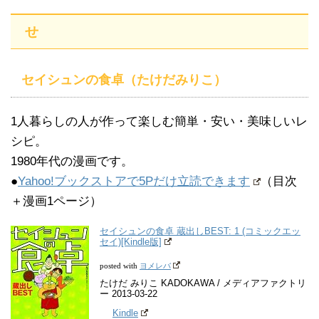
せ
セイシュンの食卓（たけだみりこ）
1人暮らしの人が作って楽しむ簡単・安い・美味しいレ
シピ。
1980年代の漫画です。
●
Yahoo!ブックストアで5Pだけ立読できます
（目次
＋漫画1ページ）
セイシュンの食卓 蔵出しBEST: 1 (コミックエッ
セイ)[Kindle版]
ヨメレバ
posted with
たけだ みりこ KADOKAWA / メディアファクトリ
ー 2013-03-22
Kindle