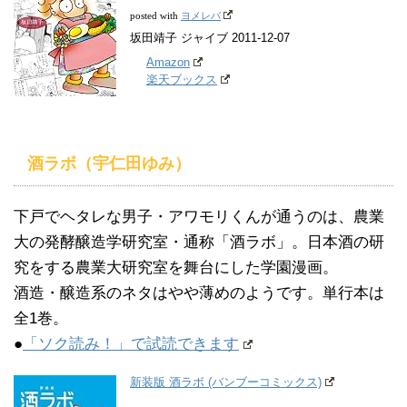
ヨメレバ
posted with
坂田靖子 ジャイブ 2011-12-07
Amazon
楽天ブックス
酒ラボ（宇仁田ゆみ）
下戸でヘタレな男子・アワモリくんが通うのは、農業
大の発酵醸造学研究室・通称「酒ラボ」。日本酒の研
究をする農業大研究室を舞台にした学園漫画。
酒造・醸造系のネタはやや薄めのようです。単行本は
全1巻。
●
「ソク読み！」で試読できます
新装版 酒ラボ (バンブーコミックス)