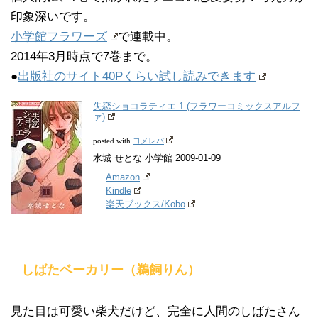
印象深いです。
小学館フラワーズ
で連載中。
2014年3月時点で7巻まで。
●
出版社のサイト40Pくらい試し読みできます
失恋ショコラティエ 1 (フラワーコミックスアルフ
ァ)
ヨメレバ
posted with
水城 せとな 小学館 2009-01-09
Amazon
Kindle
楽天ブックス/Kobo
しばたベーカリー（鵜飼りん）
見た目は可愛い柴犬だけど、完全に人間のしばたさん