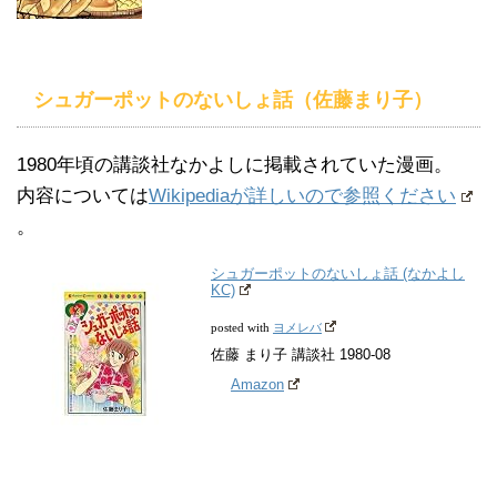
シュガーポットのないしょ話（佐藤まり子）
1980年頃の講談社なかよしに掲載されていた漫画。
内容については
Wikipediaが詳しいので参照ください
。
シュガーポットのないしょ話 (なかよし
KC)
ヨメレバ
posted with
佐藤 まり子 講談社 1980-08
Amazon