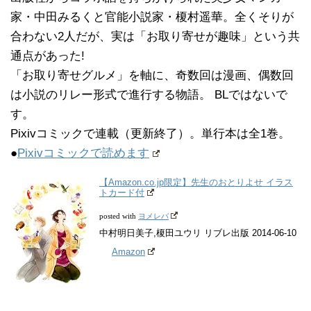
家・中田みるくと官能小説家・榎村遥華。全くそりが
合わない2人だが、実は「お取り寄せが趣味」という共
通点があった!
「お取り寄せグルメ」を軸に、奇数回は漫画、偶数回
は小説のリレー形式で進行する物語。 BLではないで
す。
Pixivコミックで連載（更新終了）。単行本は全1巻。
●
Pixivコミックで読めます
【Amazon.co.jp限定】先生のおとりよせ イラス
トカード付
ヨメレバ
posted with
中村明日美子,榎田ユウリ リブレ出版 2014-06-10
Amazon