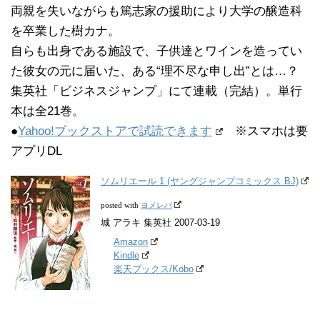
両親を失いながらも篤志家の援助により大学の醸造科
を卒業した樹カナ。
自らも出身である施設で、子供達とワインを造ってい
た彼女の元に届いた、ある“理不尽な申し出”とは…？
集英社「ビジネスジャンプ」にて連載（完結）。単行
本は全21巻。
●
Yahoo!ブックストアで試読できます
※スマホは要
アプリDL
ソムリエール 1 (ヤングジャンプコミックス BJ)
ヨメレバ
posted with
城 アラキ 集英社 2007-03-19
Amazon
Kindle
楽天ブックス/Kobo