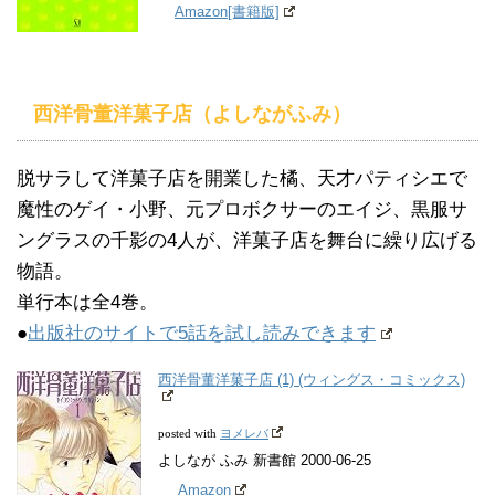
Amazon[書籍版]
西洋骨董洋菓子店（よしながふみ）
脱サラして洋菓子店を開業した橘、天才パティシエで
魔性のゲイ・小野、元プロボクサーのエイジ、黒服サ
ングラスの千影の4人が、洋菓子店を舞台に繰り広げる
物語。
単行本は全4巻。
●
出版社のサイトで5話を試し読みできます
西洋骨董洋菓子店 (1) (ウィングス・コミックス)
ヨメレバ
posted with
よしなが ふみ 新書館 2000-06-25
Amazon