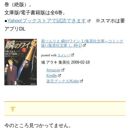
巻（絶版）。
文庫版/電子書籍版は全6巻。
●
Yahoo!ブックストアで試読できます
※スマホは要
アプリDL
新ソムリエ 瞬のワイン 1 (集英社文庫―コミック
版) (集英社文庫 し 49-1)
ヨメレバ
posted with
城 アラキ 集英社 2009-02-18
Amazon
Kindle
楽天ブックス/Kobo
す
今のところ見つかってません。