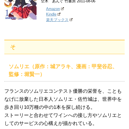
空木 あんぐ 竹書房 2011-08-06
Amazon
Kindle
楽天ブックス
そ
ソムリエ（原作：城アラキ、漫画：甲斐谷忍、
監修：堀賢一）
フランスのソムリエコンテスト優勝の栄誉を、ことも
なげに放棄した日本人ソムリエ・佐竹城は、世界中を
歩き回り10万種の中の1本を探し続ける。
ストーリーと合わせてワインへの接し方やソムリエと
してのサービスの心構えが描かれている。