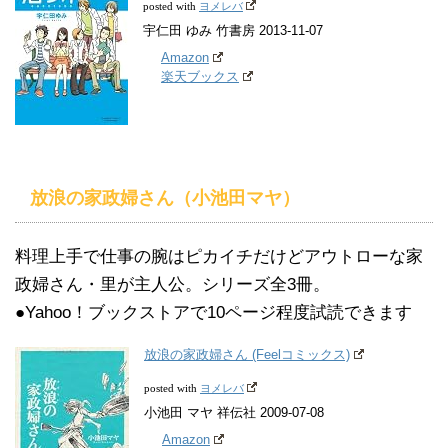
ヨメレバ
posted with
宇仁田 ゆみ 竹書房 2013-11-07
Amazon
楽天ブックス
放浪の家政婦さん（小池田マヤ）
料理上手で仕事の腕はピカイチだけどアウトローな家
政婦さん・里が主人公。シリーズ全3冊。
●Yahoo！ブックストアで10ページ程度試読できます
放浪の家政婦さん (Feelコミックス)
ヨメレバ
posted with
小池田 マヤ 祥伝社 2009-07-08
Amazon