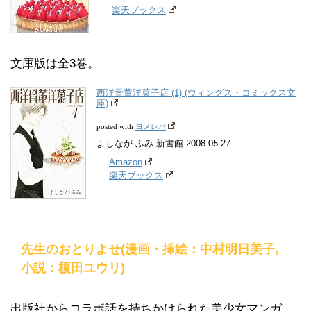
楽天ブックス
文庫版は全3巻。
西洋骨董洋菓子店 (1) (ウィングス・コミックス文
庫)
ヨメレバ
posted with
よしなが ふみ 新書館 2008-05-27
Amazon
楽天ブックス
先生のおとりよせ(漫画・挿絵：中村明日美子,
小説：榎田ユウリ)
出版社からコラボ話を持ちかけられた美少女マンガ