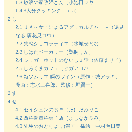
1.3
放浪の家政婦さん（小池田マヤ）
1.4
3人分クッキング（futa）
2
し
2.1
ＪＡ～女子によるアグリカルチャー～（鳴見
なる,唐花見コウ）
2.2
失恋ショコラティエ（水城せとな）
2.3
しばたベーカリー（鵜飼りん）
2.4
シュガーポットのないしょ話（佐藤まり子）
2.5
しろくまカフェ（ヒガアロハ）
2.6
新ソムリエ 瞬のワイン（原作：城アラキ、
漫画：志水三喜郎、監修：堀賢一）
3
す
4
せ
4.1
セイシュンの食卓（たけだみりこ）
4.2
西洋骨董洋菓子店（よしながふみ）
4.3
先生のおとりよせ(漫画・挿絵：中村明日美