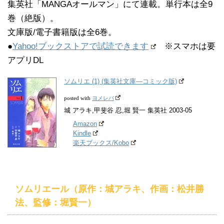
集英社「MANGAオールマン」にて連載。単行本は全9
巻（絶版）。
文庫版/電子書籍版は全6巻。
●
Yahoo!ブックストアで試読できます
※スマホは要
アプリDL
ソムリエ (1) (集英社文庫―コミック版)
ヨメレバ
posted with
城 アラキ,甲斐谷 忍,堀 賢一 集英社 2003-05
Amazon
Kindle
楽天ブックス/Kobo
ソムリエール（原作：城アラキ、作画：松井勝
法、監修：堀賢一）