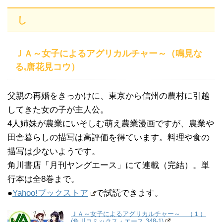
し
ＪＡ～女子によるアグリカルチャー～（鳴見な
る,唐花見コウ）
父親の再婚をきっかけに、東京から信州の農村に引越
してきた女の子が主人公。
4人姉妹が農業にいそしむ萌え農業漫画ですが、農業や
田舎暮らしの描写は高評価を得ています。料理や食の
描写は少ないようです。
角川書店「月刊ヤングエース」にて連載（完結）。単
行本は全8巻まで。
●
Yahoo!ブックストア
で試読できます。
ＪＡ～女子によるアグリカルチャー～ （１）
(角川コミックス・エース 348-1)