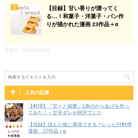
5
【目録】甘い香りが漂ってく
る…！和菓子・洋菓子・パン作
りが描かれた漫画 23作品＋α
更新日：
2016年6月6日
人気の記事
【料理】『甘々と稲妻』1巻のからあげを作っ
てみた！～甘辛ダレが好評でした
【目録】読んだ後に再現できる？レシピ付料理
漫画 27作品＋α