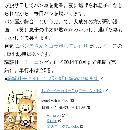
が脱サラしてパン屋を開業。妻に逃げられ息子になじ
られながら、毎日パンを焼いてます。
パン屋が舞台、というだけで、犬成分の方が高い漫
画…（笑）息子の小太郎君がかわいいし、逃げた妻も
おかしくて笑えます。
何気に
パン屋さんとコラボしていたり
します。この
取組は興味深いです。
講談社「モーニング」にて2014年8月まで連載（完
結）。単行本は全5巻。
●
講談社モアイにて1話が試し読みできます
しばたベーカリー(1) (モーニングKC)
ヨメレバ
posted with
鵜飼 りん 講談社 2013-09-20
Amazon
Kindle
楽天ブックス/Kobo