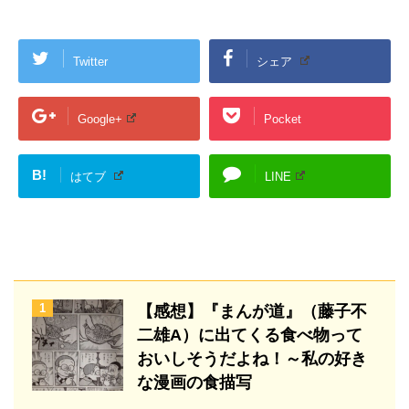
Twitter
シェア
Google+
Pocket
B!
はてブ
LINE
1
【感想】『まんが道』（藤子不
二雄A）に出てくる食べ物って
おいしそうだよね！～私の好き
な漫画の食描写