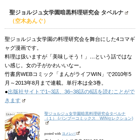
聖ジョルジュ女学園暗黒料理研究会 タベルナ
（空木あんぐ）
聖ジョルジュ女学園の料理研究会を舞台にした4コマギ
ャグ漫画です。
料理は扱いますが「美味しそう！」…という話ではな
い感じ。女の子がかわいいなー。
竹書房WEBコミック「まんがライフWIN」で2010年5
月～2013年8月まで連載。単行本は全3巻。
●
出版社サイトで1~3話、36~38話の6話を読むことがで
きます
聖ジョルジュ女学園暗黒料理研究会タベルナ
（１） (バンブーコミックス WINセレクション)
ヨメレバ
posted with