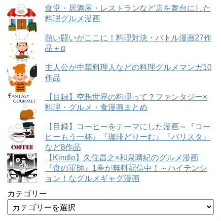
食堂・居酒屋・レストランなど店を舞台にした
料理グルメ漫画
熱い闘いがここに！料理対決・バトル漫画27作
品＋α
主人公が中華料理人などの料理グルメマンガ10
作品
【目録】空想世界の料理って？ファンタジー×
料理・グルメ・食漫画まとめ
【目録】コーヒーをテーマにした漫画～『コー
ヒーもう一杯』『珈琲どりーむ』『バリスタ』
など8作品
【Kindle】久住昌之×和泉晴紀のグルメ漫画
『食の軍師』1巻が無料配信中！～ハイテンシ
ョン！なグルメギャグ漫画
カテゴリー