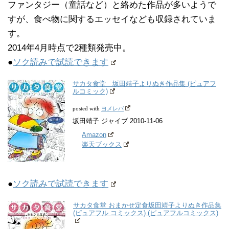
ファンタジー（童話など）と絡めた作品が多いようで
すが、食べ物に関するエッセイなども収録されていま
す。
2014年4月時点で2種類発売中。
●
ソク読みで試読できます
サカタ食堂 坂田靖子よりぬき作品集 (ピュアフ
ルコミック)
ヨメレバ
posted with
坂田靖子 ジャイブ 2010-11-06
Amazon
楽天ブックス
●
ソク読みで試読できます
サカタ食堂 おまかせ定食坂田靖子よりぬき作品集
(ピュアフル コミックス) (ピュアフルコミックス)