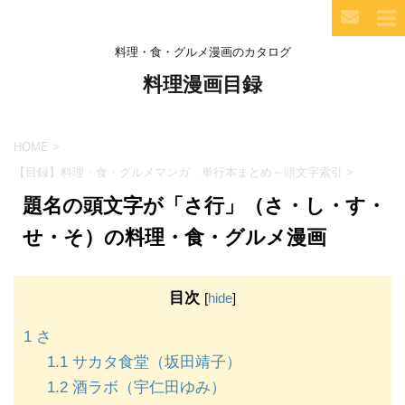
料理・食・グルメ漫画のカタログ
料理漫画目録
HOME
>
【目録】料理・食・グルメマンガ 単行本まとめ～頭文字索引
>
題名の頭文字が「さ行」（さ・し・す・
せ・そ）の料理・食・グルメ漫画
目次
[
hide
]
1
さ
1.1
サカタ食堂（坂田靖子）
1.2
酒ラボ（宇仁田ゆみ）