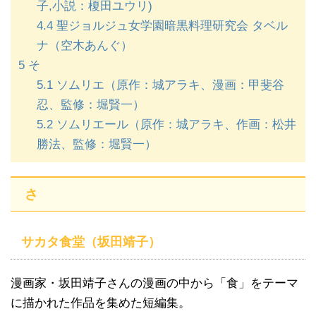
子,小説：榎田ユウリ)
4.4
聖ジョルジュ女学園暗黒料理研究会 タベル
ナ（空木あんぐ）
5
そ
5.1
ソムリエ（原作：城アラキ、漫画：甲斐谷
忍、監修：堀賢一）
5.2
ソムリエール（原作：城アラキ、作画：松井
勝法、監修：堀賢一）
さ
サカタ食堂（坂田靖子）
漫画家・坂田靖子さんの漫画の中から「食」をテーマ
に描かれた作品を集めた短編集。