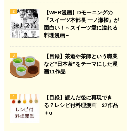
2
【WEB漫画】Dモーニングの
『スイーツ本部長 一ノ瀬櫂』が
面白い！～スイーツ愛に溢れる
料理漫画～
3
【目録】茶道や茶師という職業
など”日本茶”をテーマにした漫
画11作品
4
【目録】読んだ後に再現でき
る？レシピ付料理漫画 27作品
＋α