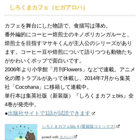
しろくまカフェ（ヒガアロハ）
カフェを舞台にした物語で、食描写は薄め。
番外編的にコーヒー焙煎士のキノボリカンガルーと、
焙煎士を目指すマサキくんが主人公のシリーズがあり
ます。コーヒー豆や焙煎について語りつつも動物たち
がかわいくポップで面白いです。
2006年より小学館「月刊Flowers」などで連載。アニメ
化の際トラブルがあって休載し、2014年7月から集英
社「Cocohana」に移籍して連載中。
単行本は集英社版（新装版）『しろくまカフェbis』全
4巻が発売中。
●
出版社サイトで1話が試読できます
しろくまカフェbis 4 (愛蔵版コミックス)
ヨメレバ
posted with