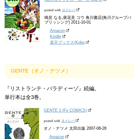
ヨメレバ
posted with
鳴見 なる,唐花見 コウ 角川書店(角川グループパ
ブリッシング) 2011-10-01
Amazon
Kindle
楽天ブックス/Kobo
GENTE（オノ・ナツメ）
『リストランテ・パラディーゾ』続編。
単行本は全3巻。
GENTE 1 (Fx COMICS)
ヨメレバ
posted with
オノ・ナツメ 太田出版 2007-08-28
Amazon